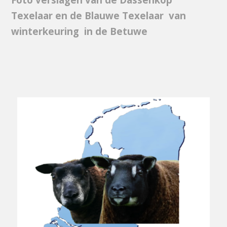
Texelaar en de Blauwe Texelaar van
winterkeuring in de Betuwe