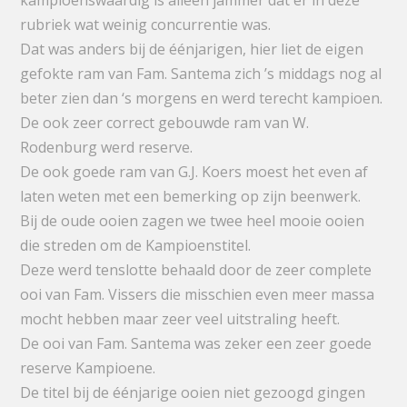
kampioenswaardig is alleen jammer dat er in deze
rubriek wat weinig concurrentie was.
Dat was anders bij de éénjarigen, hier liet de eigen
gefokte ram van Fam. Santema zich ’s middags nog al
beter zien dan ‘s morgens en werd terecht kampioen.
De ook zeer correct gebouwde ram van W.
Rodenburg werd reserve.
De ook goede ram van G.J. Koers moest het even af
laten weten met een bemerking op zijn beenwerk.
Bij de oude ooien zagen we twee heel mooie ooien
die streden om de Kampioenstitel.
Deze werd tenslotte behaald door de zeer complete
ooi van Fam. Vissers die misschien even meer massa
mocht hebben maar zeer veel uitstraling heeft.
De ooi van Fam. Santema was zeker een zeer goede
reserve Kampioene.
De titel bij de éénjarige ooien niet gezoogd gingen