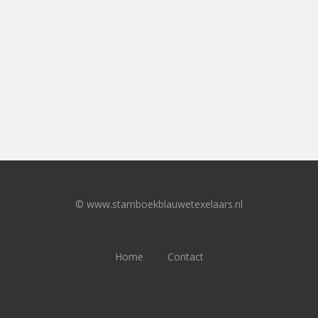
© www.stamboekblauwetexelaars.nl
Home
Contact